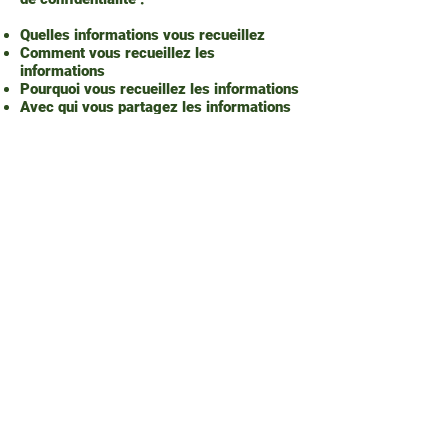
Quelles informations vous recueillez
Comment vous recueillez les
informations
Pourquoi vous recueillez les informations
Avec qui vous partagez les informations
Où sont stockées les informations
Combien de temps vous conservez les
informations
Comment vous protégez les informations
Les modifications ou mises à jour de la
Politique de confidentialité.
Cliquez ici
pour obtenir des informations
plus détaillées sur la création de votre
politique de confidentialité.
Pontiac, QC